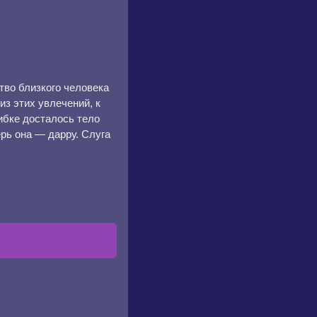
тво близкого человека
з этих увлечений, к
ибке досталось тело
рь она — дарру. Слуга