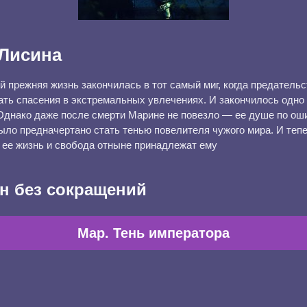
Лисина
 прежняя жизнь закончилась в тот самый миг, когда предательс
ть спасения в экстремальных увлечениях. И закончилось одно и
Однако даже после смерти Марине не повезло — ее душе по ош
ыло предначертано стать тенью повелителя чужого мира. И тепе
А ее жизнь и свобода отныне принадлежат ему
н без сокращений
Мар. Тень императора