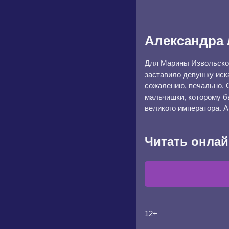
Александра 
Для Марины Извольской
заставило девушку иска
сожалению, печально. 
мальчишки, которому б
великого императора. 
Читать онлай
12+