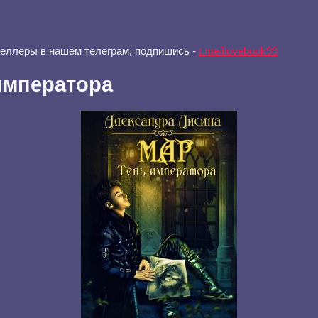
селлеры в нашем телеграм, подпишись -
t.me/ilovebook99
императора