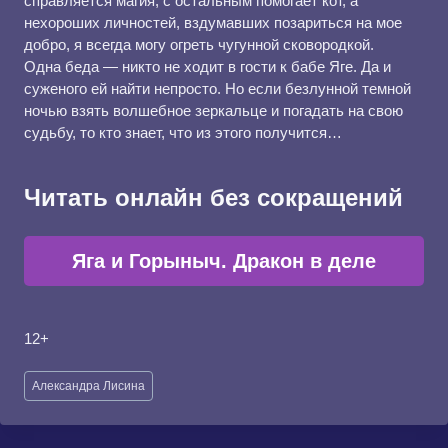
справляется магия, с остальным помогает кот, а
нехороших личностей, вздумавших позариться на мое
добро, я всегда могу огреть чугунной сковородкой.
Одна беда — никто не ходит в гости к бабе Яге. Да и
суженого ей найти непросто. Но если безлунной темной
ночью взять волшебное зеркальце и погадать на свою
судьбу, то кто знает, что из этого получится…
Читать онлайн без сокращений
Яга и Горыныч. Дракон в деле
12+
Метки
Александра Лисина
записи: