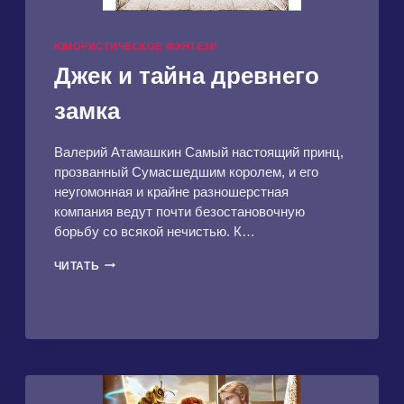
ЮМОРИСТИЧЕСКОЕ ФЭНТЕЗИ
Джек и тайна древнего
замка
Валерий Атамашкин Самый настоящий принц,
прозванный Сумасшедшим королем, и его
неугомонная и крайне разношерстная
компания ведут почти безостановочную
борьбу со всякой нечистью. К…
ДЖЕК
ЧИТАТЬ
И
ТАЙНА
ДРЕВНЕГО
ЗАМКА