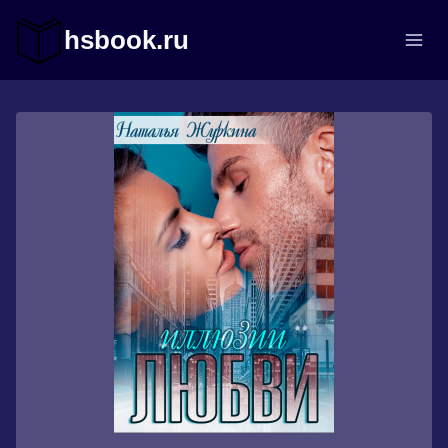
Перейти
к
hsbook.ru
содержимому