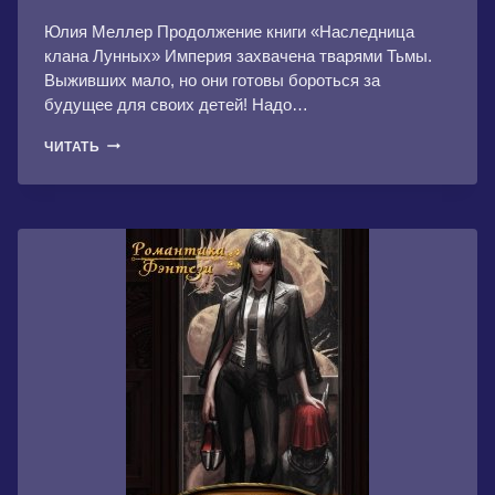
Юлия Меллер Продолжение книги «Наследница
клана Лунных» Империя захвачена тварями Тьмы.
Выживших мало, но они готовы бороться за
будущее для своих детей! Надо…
КНЯЖНА
ЧИТАТЬ
КЛАНА
ЛУННЫХ