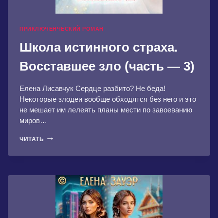
ПРИКЛЮЧЕНЧЕСКИЙ РОМАН
Школа истинного страха.
Восставшее зло (часть — 3)
Елена Лисавчук Сердце разбито? Не беда!
Некоторые злодеи вообще обходятся без него и это
не мешает им лелеять планы мести по завоеванию
миров…
ШКОЛА
ЧИТАТЬ
ИСТИННОГО
СТРАХА.
ВОССТАВШЕЕ
ЗЛО
(ЧАСТЬ
—
3)