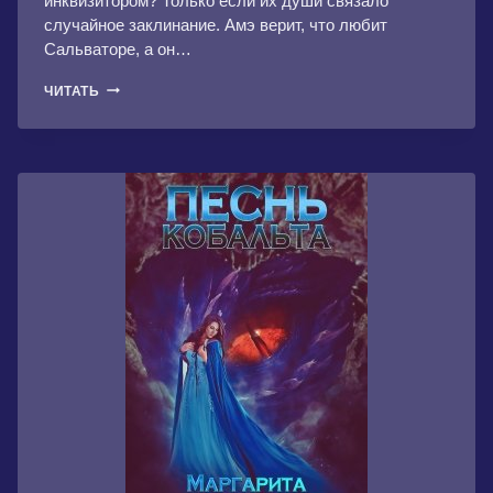
инквизитором? Только если их души связало
случайное заклинание. Амэ верит, что любит
Сальваторе, а он…
ДЛЯ
ЧИТАТЬ
ТЕБЯ
Я
ВЕДЬМА