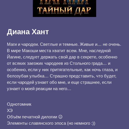
Диана Хант
Маги и чародеи. Светлые и темные. Живые и… не очень.
В мире Макоши места хватит всем. Мне, наследной
Йагине, следует держать свой дар в секрете, особенно
от всяких заезжих чародеев из Стольного града… и
особенно, если у них притягательные, как ночь глаза, и
белозубая улыбка… Страшно представить, что будет,
если чародей узнает обо мне, и еще страшнее, если
узнает о моей реакции на него…
Однотомник
ХЭ
Объём печатной дилогии 😉
Элементы славянского эпоса (но немного :))