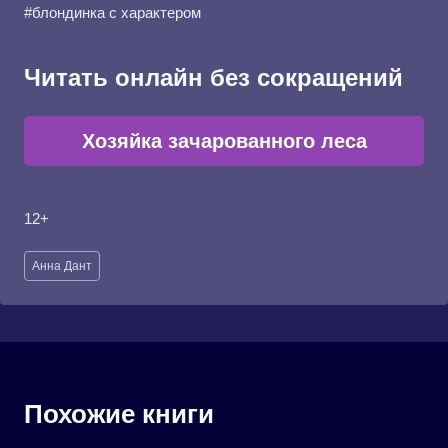
#блондинка с характером
Читать онлайн без сокращений
Хозяйка зачарованного леса
12+
Метки
Анна Дант
записи:
Похожие книги