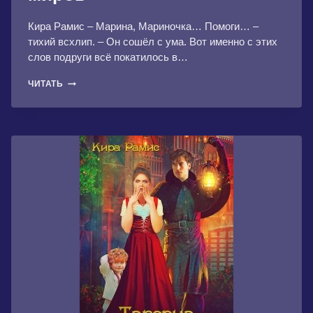
Кира Рамис – Марина, Мариночка… Помоги… –
тихий всхлип. – Он сошёл с ума. Вот именно с этих
слов подруги всё покатилось в…
ТАВЕРНА
ЧИТАТЬ
«НА
ПЕРЕКРЁСТКЕ
МИРОВ»