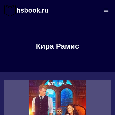
Перейти
к
hsbook.ru
содержимому
Кира Рамис