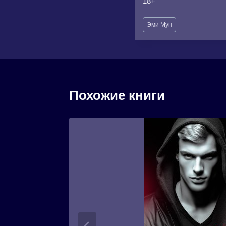
18+
Метки
Эми Мун
записи:
Похожие книги