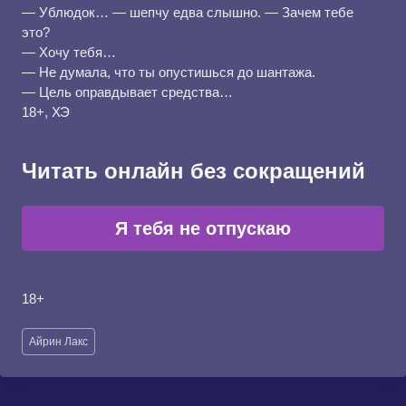
— Ублюдок… — шепчу едва слышно. — Зачем тебе
это?
— Хочу тебя…
— Не думала, что ты опустишься до шантажа.
— Цель оправдывает средства…
18+, ХЭ
Читать онлайн без сокращений
Я тебя не отпускаю
18+
Метки
Айрин Лакс
записи: