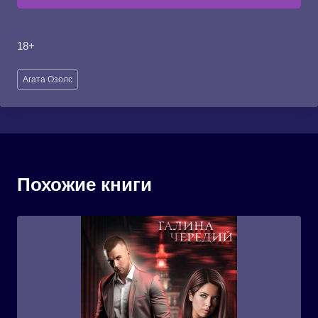
18+
Метки
Агата Озолс
записи:
Похожие книги