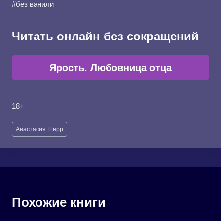
#без ванили
Читать онлайн без сокращений
Ярость. Любовница отца
18+
Метки
Анастасия Шерр
записи:
Похожие книги