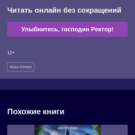
Читать онлайн без сокращений
Улыбнитесь, господин Ректор!
12+
Метки
Фора Клевер
записи:
Похожие книги