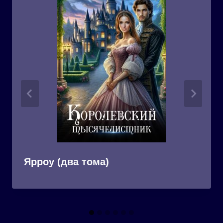
Ярроу (два тома)