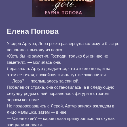
Елена Попова
Увидев Артура, Лера резко развернула коляску и быстро
пошагала к выходу из парка.
«Хоть бы не заметил. Господи, только бы он нас не
заметил», ― молилась она.
Лера знала: Артур догадается, что это его дочь, и на
этом ее тихая, спокойная жизнь тут же закончится.
― Лера? ― послышалось за спиной.
Побелев от страха, она остановилась, а в следующую
секунду рядом с ней поравнялась фигура в строгом
черном костюме.
Не поздоровавшись с Лерой, Артур впился взглядом в
лицо малышки, затем ― в нее.
― Сколько ей? ― карие глаза прищурились, на скулах
заиграли желваки.