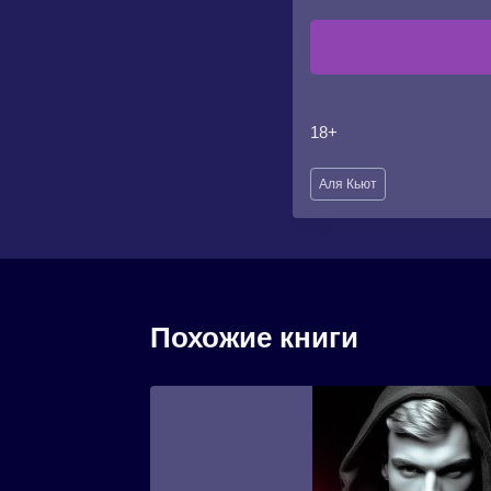
18+
Метки
Аля Кьют
записи:
Похожие книги