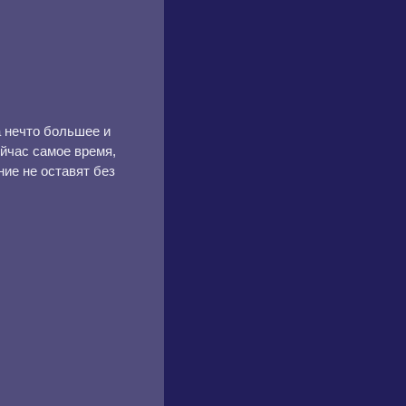
а нечто большее и
ейчас самое время,
ние не оставят без