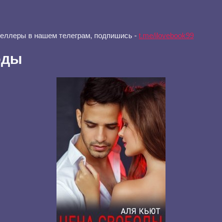
селлеры в нашем телеграм, подпишись -
t.me/ilovebook99
оды