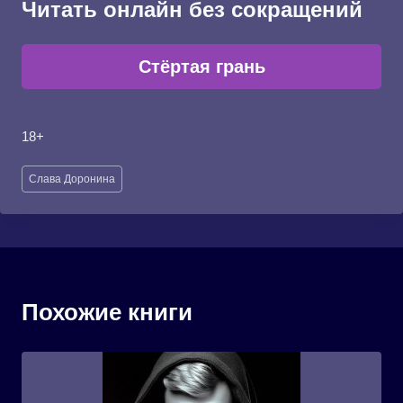
Читать онлайн без сокращений
Стёртая грань
18+
Метки
Слава Доронина
записи:
Похожие книги