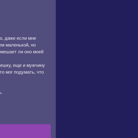
о, даже если мне
ем маленькой, но
омешает ли оно моей
мешку, еще и мужчину
то мог подумать, что
ь.