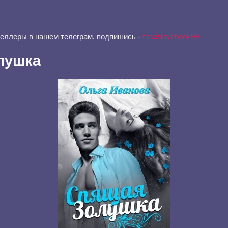
селлеры в нашем телеграм, подпишись -
t.me/ilovebook99
лушка