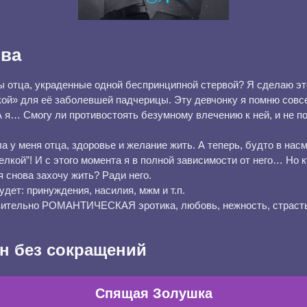
ова
 отца, украденные одной беспринципной стервой? Я сделаю эт
кой» для её заболевшей падчерицы. Эту девчонку я помню совс
 я… Смогу ли противостоять безумному влечению к ней, и не п
 у меня отца, здоровье и желание жить. А теперь, будто в нас
елкой”! И с этого момента я в полной зависимости от него… Но к
я снова захочу жить? Ради него.
удет: принуждения, насилия, мжм и т.п.
твительно РОМАНТИЧЕСКАЯ эротика, любовь, нежность, страст
н без сокращений
Спящая Золушка