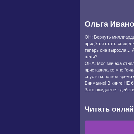
Ольга Иван
ОН: Вернуть миллиарды
придётся стать «сидел
теперь она выросла… А
цели?
ОНА: Моя мачеха отняла
приставила ко мне “сид
спустя короткое время 
Внимание! В книге НЕ б
Зато ожидается: дейс
Читать онлай