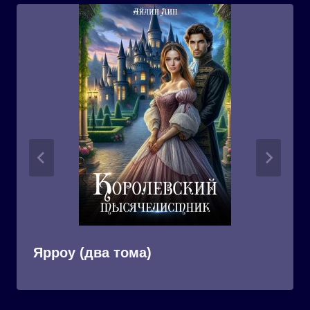
Ярроу (два тома)