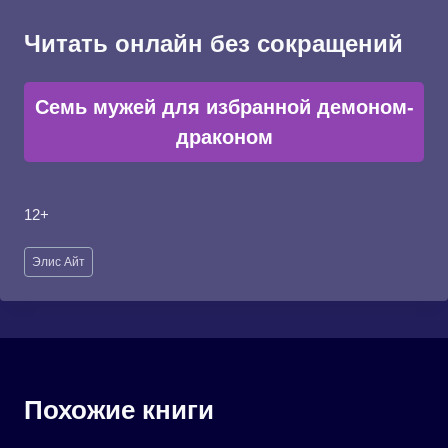
Читать онлайн без сокращений
Семь мужей для избранной демоном-
драконом
12+
Метки
Элис Айт
записи:
Похожие книги