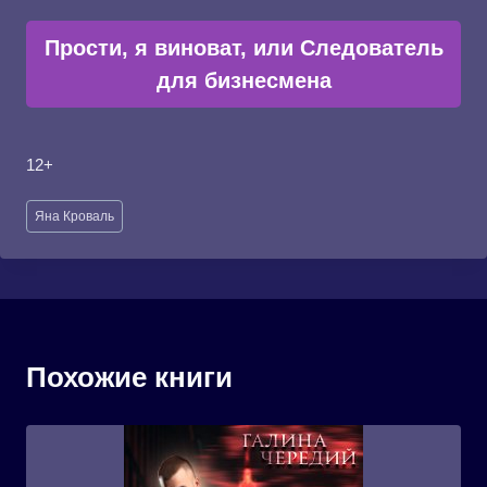
Прости, я виноват, или Следователь
для бизнесмена
12+
Метки
Яна Кроваль
записи:
Похожие книги