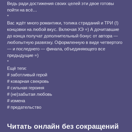
Ведь ради достижения своих целей эти двое готовы
пойти на всё…
*
Вас ждёт много романтики, толика страданий и ТРИ (!)
концовки на любой вкус. Включая ХЭ =) А дочитавшие
до конца получат дополнительный бонус от автора —
любопытную развязку. Оформленную в виде четвертого
— и последнего — финала, объединяющего все
предыдущие =)
*
Ещё теги:
# заботливый герой
# коварная свекровь
# сильная героиня
# (не)забытая любовь
# измена
# предательство
Читать онлайн без сокращений