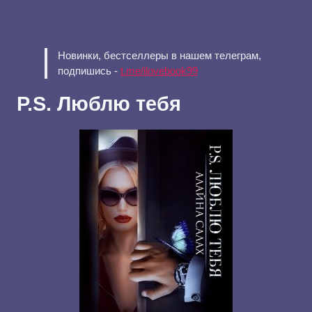
Новинки, бестселлеры в нашем телеграм,
подпишись -
t.me/ilovebook99
P.S. Люблю тебя