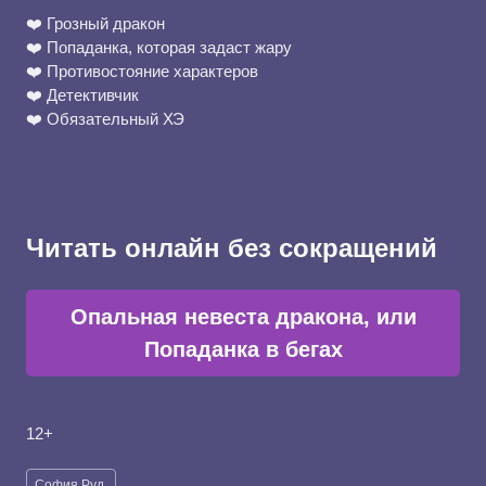
❤️ Грозный дракон
❤️ Попаданка, которая задаст жару
❤️ Противостояние характеров
❤️ Детективчик
❤️ Обязательный ХЭ
Читать онлайн без сокращений
Опальная невеста дракона, или
Попаданка в бегах
12+
Метки
София Руд.