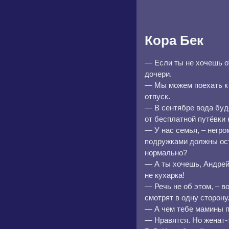
Кора Бек
— Если ты не хочешь от
дочери.
— Мы можем поехать к 
отпуск.
— В сентябре вода буде
от бесплатной путёвки 
— У нас семья, – негро
подружками должны ост
нормально?
— А ты хочешь, Андрей
не кухарка!
— Речь не об этом, – в
смотрят в одну сторону
— А чем тебе мамины п
— Нравятся. Но женат-т