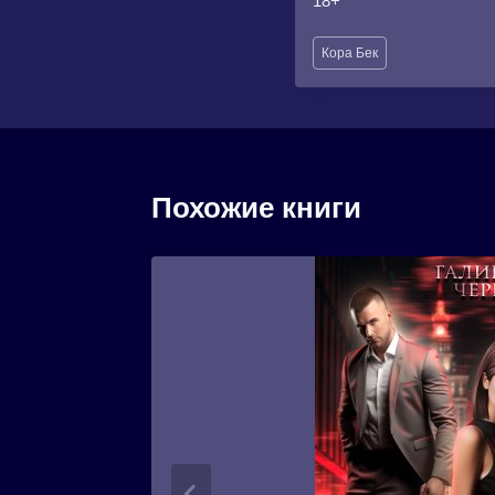
18+
Метки
Кора Бек
записи:
Похожие книги