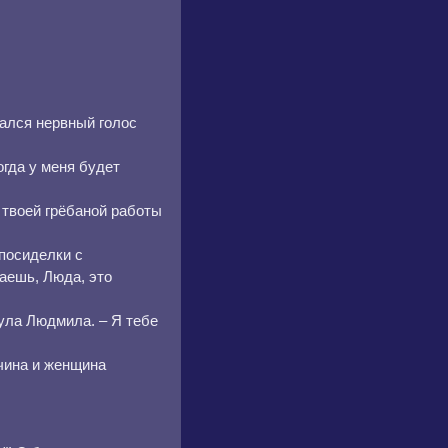
дался нервный голос
гда у меня будет
 твоей грёбаной работы
 посиделки с
аешь, Люда, это
ула Людмила. – Я тебе
жчина и женщина