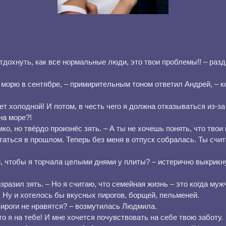
дохнуть, как все нормальные люди, это твои проблемы!! – раз
морю в сентябре, – примирительным тоном ответил Андрей, – ко
т холодной! И потом, в честь чего я должна отказываться из-за
на море?!
мко, но твёрдо произнёс зять. – А ты не хочешь понять, что твои
аться в прошлом. Теперь без меня в отпуск собралась. Ты счит
, чтобы я торчала целыми днями у плиты? – истерично выкрикн
озразил зять. – Но я считаю, что семейная жизнь – это когда му
. Ну и хотелось бы вкусных пирогов, борщей, пельменей.
ироги не нравятся? – возмутилась Людмила.
о я на тебе! И мне хочется почувствовать на себе твою заботу.