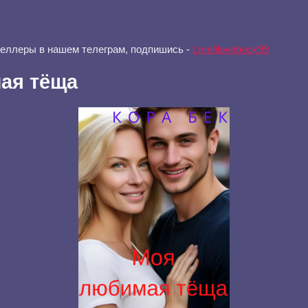
селлеры в нашем телеграм, подпишись -
t.me/ilovebook99
ая тёща