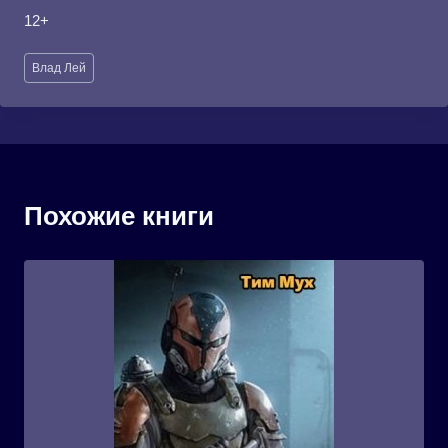
12+
Метки
Влад Лей
записи:
Похожие книги