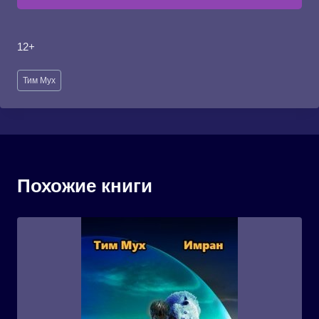
12+
Метки
Тим Мух
записи:
Похожие книги