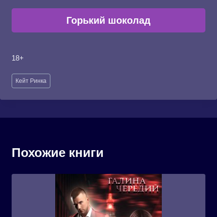
Горький шоколад
18+
Метки
Кейт Ринка
записи:
Похожие книги