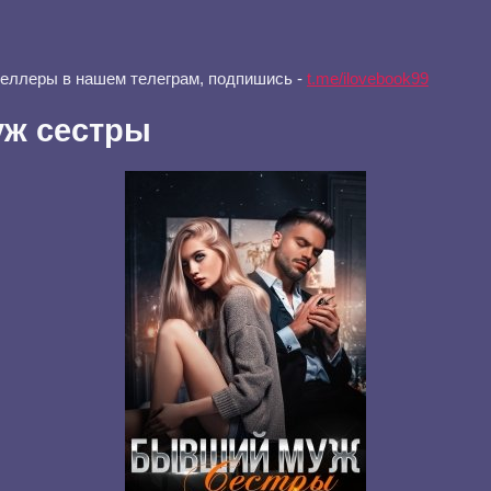
селлеры в нашем телеграм, подпишись -
t.me/ilovebook99
ж сестры