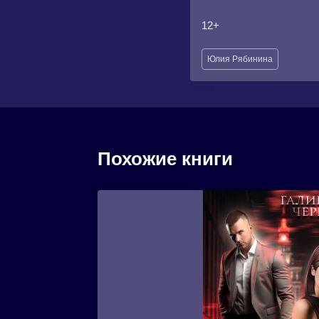
12+
Метки
Юлия Рябинина
записи:
Похожие книги