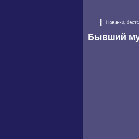
Новинки, бест
Бывший му