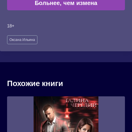
Больнее, чем измена
18+
Метки
Оксана Ильина
записи:
Похожие книги