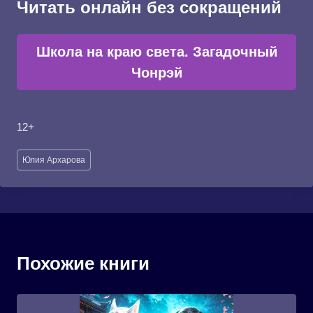
Читать онлайн без сокращений
Школа на краю света. Загадочный
Чонрэй
12+
Метки
Юлия Архарова
записи:
Похожие книги