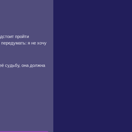
дстоит пройти
 передумать: я не хочу
её судьбу, она должна