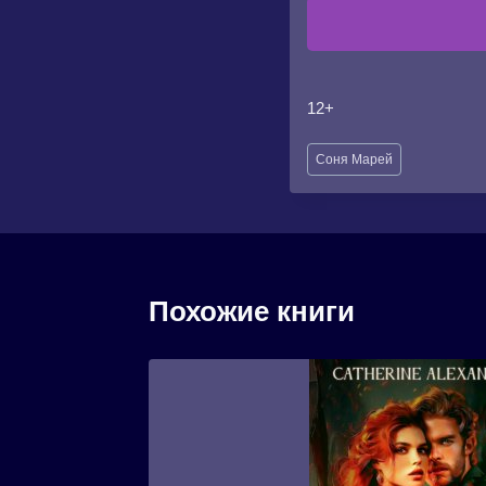
12+
Метки
Соня Марей
записи:
Похожие книги