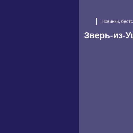
Новинки, бест
Зверь-из-У