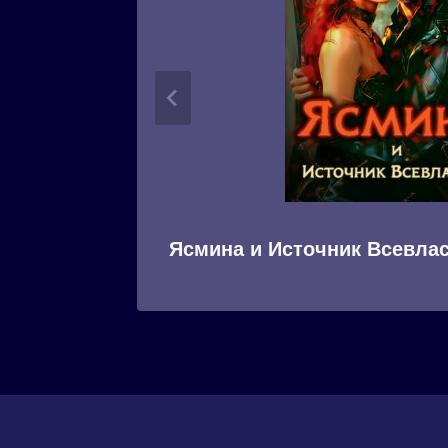
Ясмина и Источник Всевла