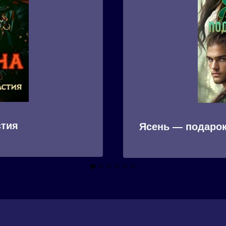
стия
Ясень — подарок