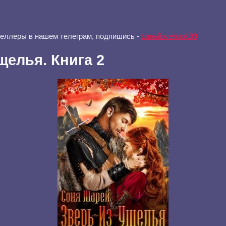
селлеры в нашем телеграм, подпишись -
t.me/ilovebook99
щелья. Книга 2