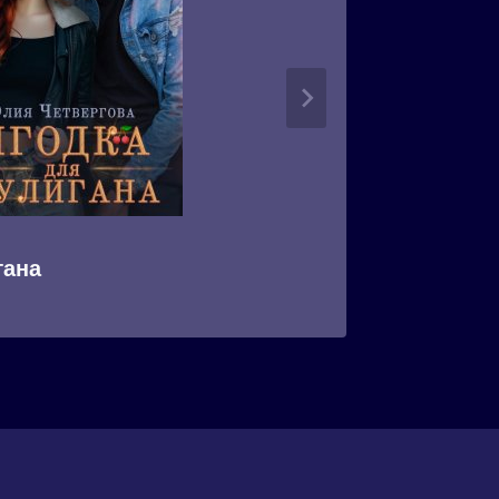
гана
Ябеда