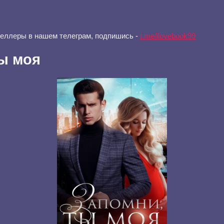
селлеры в нашем телеграм, подпишись -
t.me/ilovebook99
ы моя