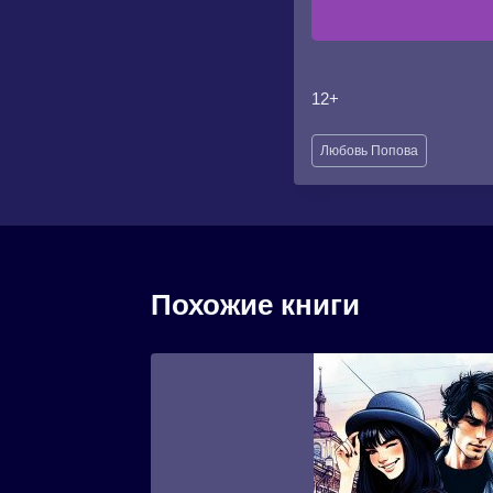
12+
Метки
Любовь Попова
записи:
Похожие книги