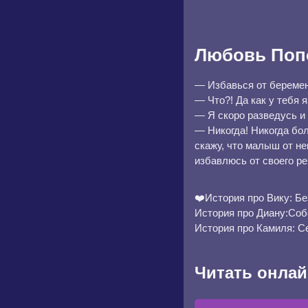
Любовь Поп
— Избавься от беремен
— Что?! Да как у тебя 
— Я скоро разведусь и
— Никогда! Никогда бол
скажу, что малыш от не
избавлюсь от своего ре
❤️История про Вику: Бе
История про Диану:Со
История про Камиля: С
Читать онлай