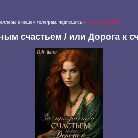
селлеры в нашем телеграм, подпишись -
t.me/ilovebook99
ным счастьем / или Дорога к с