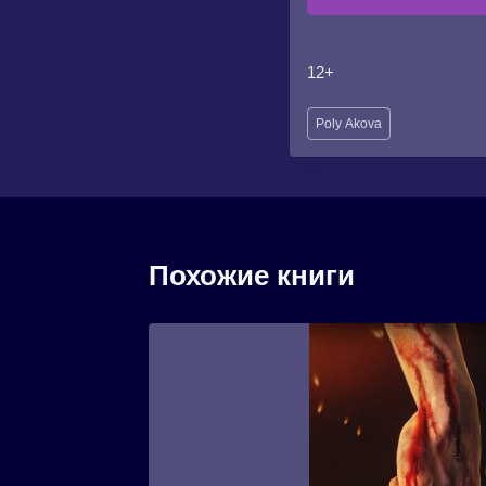
12+
Метки
Poly Аkova
записи:
Похожие книги