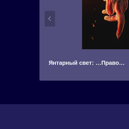
Янтарный свет: …Право…