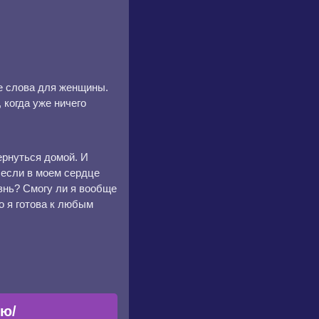
е слова для женщины.
 когда уже ничего
ернуться домой. И
 если в моем сердце
знь? Смогу ли я вообще
о я готова к любым
ью/