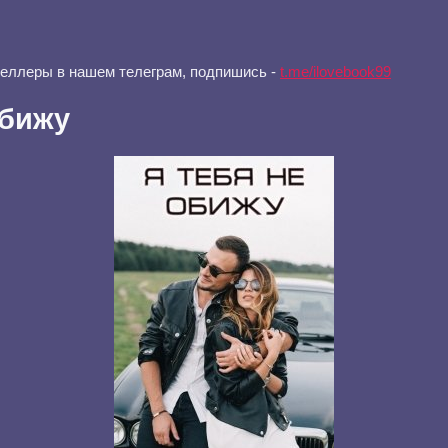
селлеры в нашем телеграм, подпишись -
t.me/ilovebook99
обижу