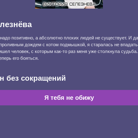
лезнёва
надо позитивно, а абсолютно плохих людей не существует. И даж
проливным дождем с котом подмышкой, я старалась не впадать в
ишел человек, с которым как-то раз меня уже столкнула судьба
перь его бояться.
н без сокращений
Я тебя не обижу