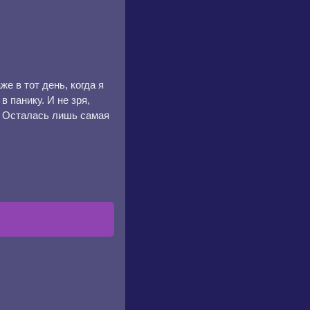
е в тот день, когда я
 панику. И не зря,
. Осталась лишь самая