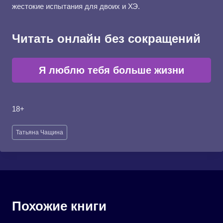
жестокие испытания для двоих и ХЭ.
Читать онлайн без сокращений
Я люблю тебя больше жизни
18+
Метки
Татьяна Чащина
записи:
Похожие книги