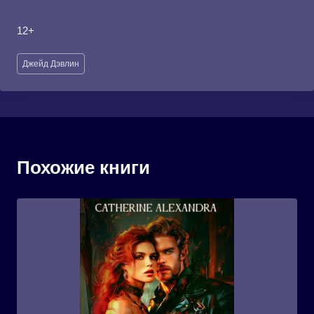
12+
Метки
Джейд Дэвлин
записи:
Похожие книги