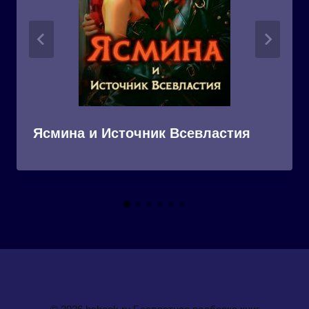
Ясмина и Источник Всевластия