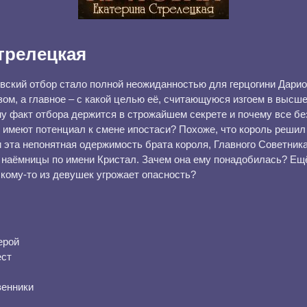
трелецкая
вский отбор стало полной неожиданностью для герцогини Дарио
зом, а главное – с какой целью её, считающуюся изгоем в выс
му факт отбора держится в строжайшем секрете и почему все б
имеют потенциал к смене ипостаси? Похоже, что король решил
эта непонятная одержимость брата короля, Главного Советника
 наёмницы по имени Кристал. Зачем она ему понадобилась? Ещё
кому-то из девушек угрожает опасность?
ерой
ест
венники