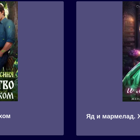
охом
Яд и мармелад. 