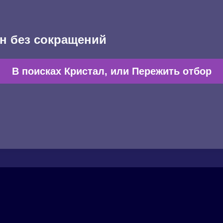
н без сокращений
В поисках Кристал, или Пережить отбор