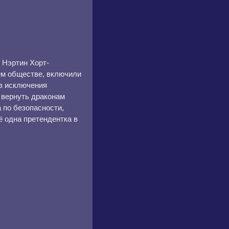
 Нэртин Хорт-
шем обществе, включили
ез исключения
 вернуть драконам
 по безопасности,
 одна претендентка в