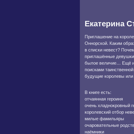
Екатерина С
Приглашение на короле
Оннорской. Каким обра
в списки невест? Поче
приглашённые девушки 
былое величие… Ещё и 
поисками таинственной
будущие королевы или 
В книге есть:
отчаянная героиня
очень хладнокровный г
королевский отбор нев
милые фамильяры
очаровательные родст
наёмники