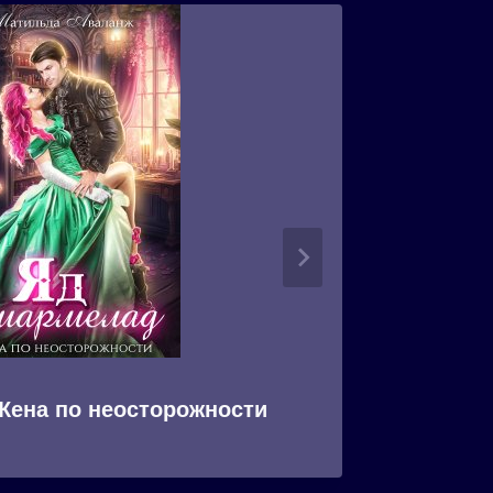
Жена по неосторожности
Я, мет
подст