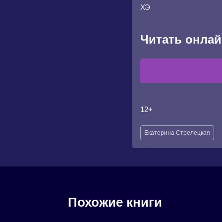
ХЭ
Читать онлай
12+
Метки
Екатерина Стрелецкая
записи:
Похожие книги