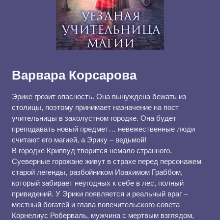
Варвара Корсарова
Эрике грозит опасность. Она вынуждена бежать из
столицы, поэтому принимает назначение на пост
учительницы в захолустном городке. Она будет
преподавать новый предмет… невежественные люди
считают его магией, а Эрику – ведьмой!
В городке Крипвуд творится немало странного.
Суеверные горожане живут в страхе перед персонажем
старой легенды, разбойником Иоахимом Граббом,
который забирает неугодных к себе в лес, полный
привидений. У Эрики появляется и реальный враг –
местный богатей и глава попечительского совета
Корнелиус Роберваль, мужчина с мертвым взглядом,