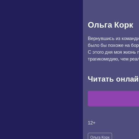
Ольга Корк
Вернувшись из команди
было бы похоже на боро
С этого дня моя жизнь
трагикомедию, чем реа
Читать онлай
12+
Метки
Ольга Корк