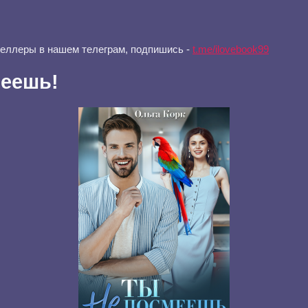
селлеры в нашем телеграм, подпишись -
t.me/ilovebook99
меешь!