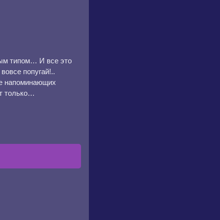
ным типом… И все это
вовсе попугай!..
ше напоминающих
от только…