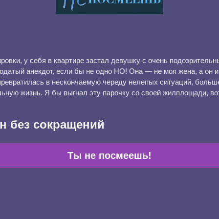
ровки, у себя в квартире застал девушку с очень подозритель
датый анекдот, если бы не одно НО! Она — не моя жена, а он и 
 превратилась в нескончаемую череду нелепых ситуаций, боль
льную жизнь. Я бы выгнал эту парочку со своей жилплощади, в
н без сокращений
Ты не посмеешь!