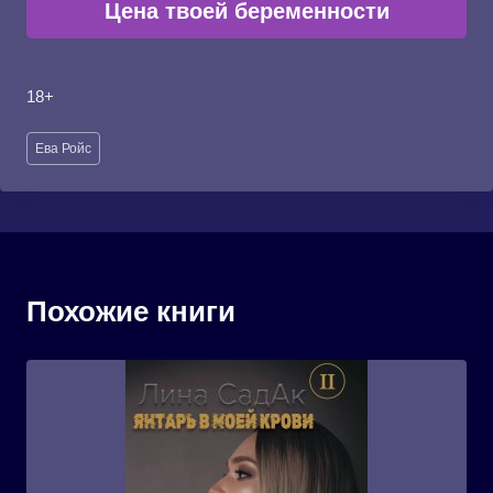
Цена твоей беременности
18+
Метки
Ева Ройс
записи:
Похожие книги