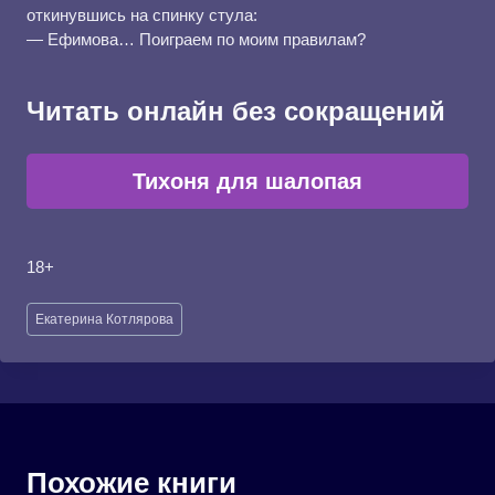
откинувшись на спинку стула:
— Ефимова… Поиграем по моим правилам?
Читать онлайн без сокращений
Тихоня для шалопая
18+
Метки
Екатерина Котлярова
записи:
Похожие книги