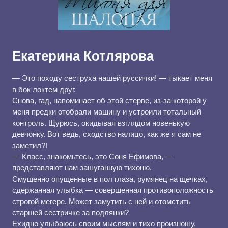
Екатерина Котлярова
— Это походу сеструха нашей руссички! — тыкает меня
в бок локтем друг.
Снова, гад, напоминает об этой стерве, из-за которой у
меня предки отобрали машину и устроили тотальный
контроль. Щурюсь, окидывая взглядом новенькую
девчонку. Вот ведь, сходство налицо, как же я сам не
заметил?!
— Класс, знакомьтесь, это Соня Ефимова, —
представляют нам зашуганную тихоню.
Смущенно опущенные в пол глаза, румянец на щечках,
сдержанная улыбка — совершенная противоположность
строгой мегере. Может замутить с ней и отомстить
старшей сестричке за подлянки?
Ехидно улыбаюсь своим мыслям и тихо произношу,