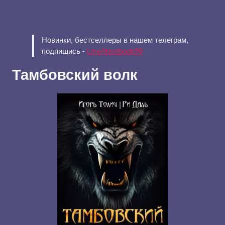
Новинки, бестселлеры в нашем телеграм,
подпишись -
t.me/ilovebook99
Тамбовский волк