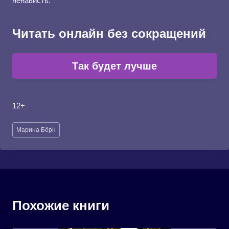
ненависть.
Читать онлайн без сокращений
Так будет лучше
12+
Метки
Марина Бёрн
записи:
Похожие книги