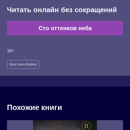
Читать онлайн без сокращений
Сто оттенков неба
18+
Метки
Кристина Майер
записи:
Похожие книги