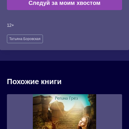
Следуй за моим хвостом
12+
Метки
Татьяна Боровская
записи:
Похожие книги