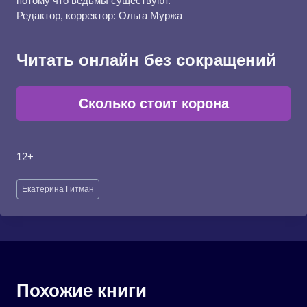
потому что ведьмы существуют.
Редактор, корректор: Ольга Муржа
Читать онлайн без сокращений
Сколько стоит корона
12+
Метки
Екатерина Гитман
записи:
Похожие книги