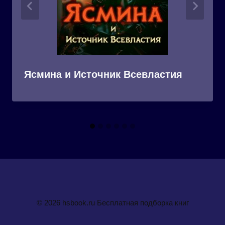
Ясмина и Источник Всевластия
© 2026 hsbook.ru Бесплатная подборка книг