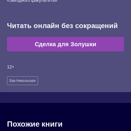
«Звёздного факультета».
Читать онлайн без сокращений
Сделка для Золушки
12+
Метки
Ева Никольская
записи:
Похожие книги