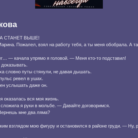
кова
А СТАНЕТ ВЫШЕ!
арина. Пожалел, взял на работу тебя, а ты меня обобрала. А т
ег… — качала упрямо я головой. — Меня кто-то подставил!
 доказывать.
ха словно путы стянули, не давая дышать.
пульс ревел в ушах.
жен услышать даже он.
ня оказалась вся моя жизнь.
сложила я руки в мольбе. — Давайте договоримся.
Вернешь мне два ляма?
им взглядом мою фигуру и остановился в районе груди. — Ну, р