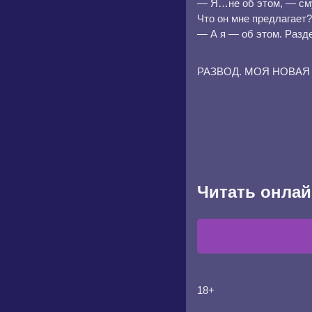
— Я…не об этом, — сму
Что он мне предлагает?
— А я — об этом. Разд
РАЗВОД. МОЯ НОВАЯ ЖИЗ
Читать онлай
18+