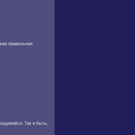
акая правильная
аздевайся. Так и быть,