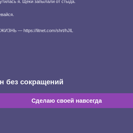
тилась я. Щеки запылали от стыда.
евайся.
НЬ — https://litnet.com/shrt/hJlL
н без сокращений
Сделаю своей навсегда