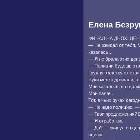
Елена Безру
ФИНАЛ НА ДНЯХ. ЦЕН
— Не ожидал от тебя, М
казалась…
— Я не брала этих ден
— Полиции будешь это
Грудную клетку от стра
Руки мелко дрожали, а 
Мне казалось, его дол
Мой палач.
Тот, в чьих руках сегод
— Не надо полицию, — 
— Твои предложения? 
— Я отработаю.
— Да? — окинул он цепк
оценю.