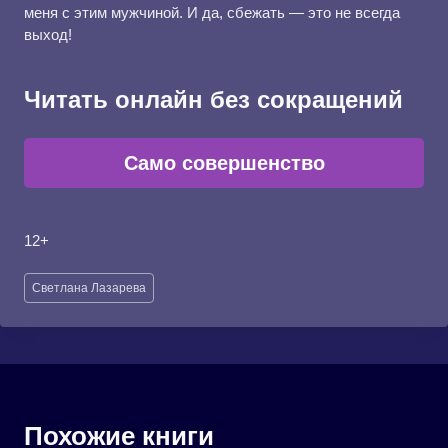
меня с этим мужчиной. И да, сбежать — это не всегда
выход!
Читать онлайн без сокращений
Само совершенство
12+
Метки
Светлана Лазарева
записи:
Похожие книги