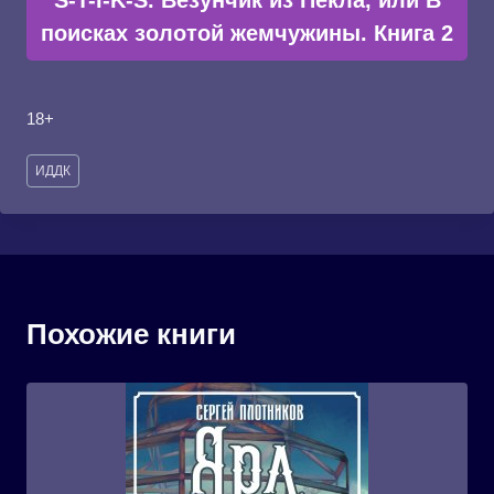
S-T-I-K-S. Везунчик из Пекла, или В
поисках золотой жемчужины. Книга 2
18+
Метки
ИДДК
записи:
Похожие книги