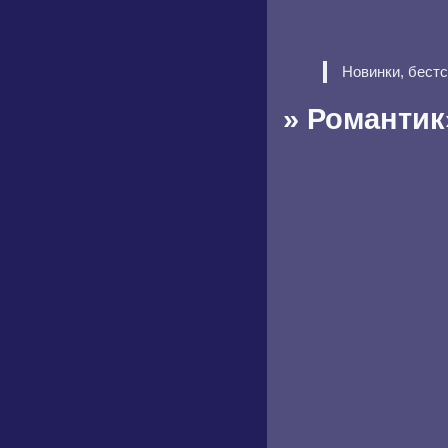
Новинки, бест
» Романтик