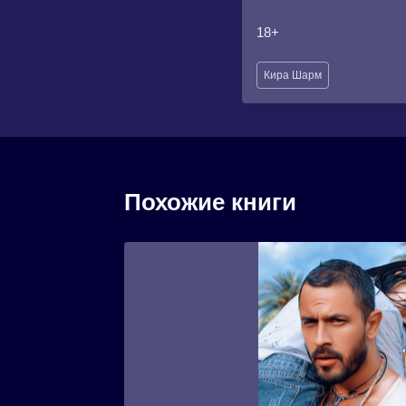
18+
Метки
Кира Шарм
записи:
Похожие книги