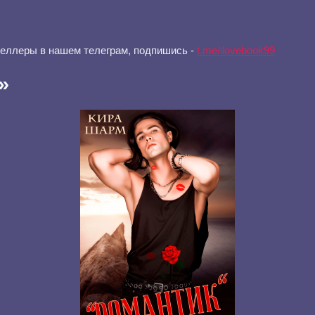
селлеры в нашем телеграм, подпишись -
t.me/ilovebook99
»