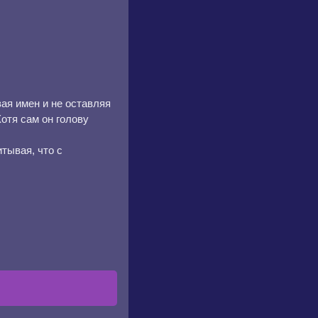
ая имен и не оставляя
Хотя сам он голову
тывая, что с